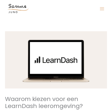
Ga
naar
de
inhoud
Waarom kiezen voor een
LearnDash leeromgeving?